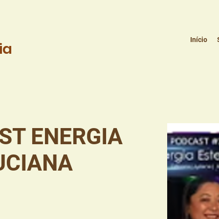
Início
ia
ST ENERGIA
UCIANA